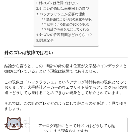
針のズレは故障ではない
針ズレの原因は歯車同士の遊び
バックラッシュが必要な理由
熱膨張による部品の変化を吸収
経年による部品の変化を吸収
時計の寿命を延ばしてくれる
針ズレの許容範囲はどれくらい？
関連記事
針のズレは故障ではない
結論から言うと、この「時計の針の指す位置が文字盤のインデックスと
微妙にズレている」という現象は故障ではありません。
この現象は「バックラッシュ」というアナログ時計特有の現象となって
おりまして、大手時計メーカーのウェブサイト等でもアナログ時計の構
造上どうしても避けることのできない現象として紹介されています。
それでは、この針のズレがどのようにして起こるのかを詳しく見てゆき
ましょう。
アナログ時計にとって針ズレはどうしても起
こってしまう現象なんですね。