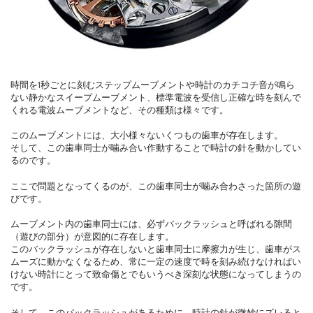
時間を1秒ごとに刻むステップムーブメントや時計のカチコチ音が鳴ら
ない静かなスイープムーブメント、標準電波を受信し正確な時を刻んで
くれる電波ムーブメントなど、その種類は様々です。
このムーブメントには、大小様々ないくつもの歯車が存在します。
そして、この歯車同士が噛み合い作動することで時計の針を動かしてい
るのです。
ここで問題となってくるのが、この歯車同士が噛み合わさった箇所の遊
びです。
ムーブメント内の歯車同士には、必ずバックラッシュと呼ばれる隙間
（遊びの部分）が意図的に存在します。
このバックラッシュが存在しないと歯車同士に摩擦力が生じ、歯車がス
ムーズに動かなくなるため、常に一定の速度で時を刻み続けなければい
けない時計にとって致命傷とでもいうべき深刻な状態になってしまうの
です。
そして、このバックラッシュがあるために、時計の針が微妙にズレると