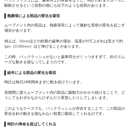
バックラッシュには、歯車同士の摩擦をなくし、時計の針をスムーズに
駆動させるという役割の他にも以下のような役割があります。
熱膨張による部品の変化を吸収
ムーブメント内の部品は、熱膨張等によって微妙な形状の変化を起こす
場合があります。
例えば、10mmほどの鉄製の歯車の場合、温度が10℃上がれば長さで約
1μm（0.001mm）ほど伸びることがあります。
この時、バックラッシュがないと歯車同士がくっつきすぎて、針のスム
ーズな動きを損なってしまうのです。
経年による部品の変化を吸収
時計は毎日24時間休まずに動き続けています。
長期間に渡りムーブメント内の部品に駆動力がかかり続けることで、ど
うしてもわずかながらひずんだり変形したりしてしまいます。
このようなケースでも、バックラッシュが存在することで、この部品の
変化を針の動きを損なわない程度に吸収してくれるのです。
時計の寿命を延ばしてくれる