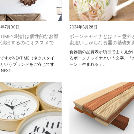
24年7月30日
2024年3月28日
XTIMEの時計は個性的なお部
ボーンチャイナとは？～意外
を演出するのにオススメで
勘違いしがちな食器の基礎知
！
食器類の品質表示項目でよく見か
ですがNEXTIME（ネクスタイ
るボーンチャイナという文字。「
）というブランドをご存じです
ーン＝生まれる」…
NEXT…