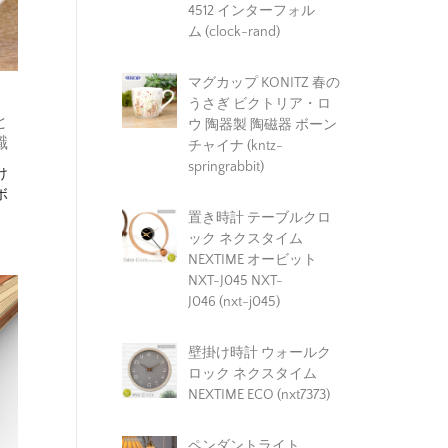
4512 インターフォル
ム (clock-rand)
マグカップ KONITZ 春の
うさぎ ビクトリア・ロ
と
ウ 陶器製 陶磁器 ボーン
識
チャイナ (kntz-
springrabbit)
け
ボ
置き時計 テーブルクロ
ック ネクスタイム
NEXTIME オービット
NXT-J045 NXT-
J046 (nxt-j045)
壁掛け時計 ウォールク
ロック ネクスタイム
NEXTIME ECO (nxt7373)
ペンダントライト