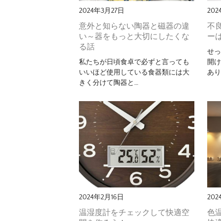
2024年3月27日
20
意外と知らない陶器と磁器の違
不
い～器をもっと大切にしたくな
ー
る話
せ
私たちが日頃食卓で必ずと言っても
開
いいほど使用している食器類には大
あり
きく分けて陶器と…
2024年2月16日
202
温湿度計をチェックして快適空
色