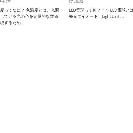
適生活
礎知識
度ってなに？ 色温度とは、光源
LED電球って何？？？ LED電球と
発している光の色を定量的な数値
発光ダイオード（Light Emitti…
現するため…