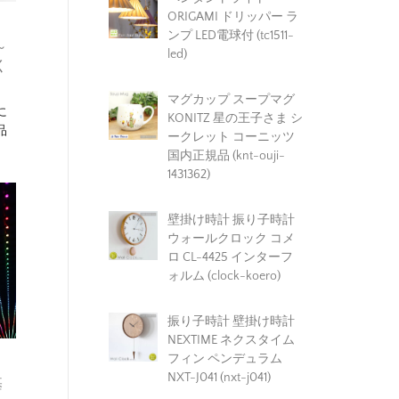
ORIGAMI ドリッパー ラ
ンプ LED電球付 (tc1511-
～
led)
く
マグカップ スープマグ
に
KONITZ 星の王子さま シ
品
ークレット コーニッツ
国内正規品 (knt-ouji-
1431362)
壁掛け時計 振り子時計
ウォールクロック コメ
ロ CL-4425 インターフ
ォルム (clock-koero)
振り子時計 壁掛け時計
NEXTIME ネクスタイム
フィン ペンデュラム
NXT-J041 (nxt-j041)
基