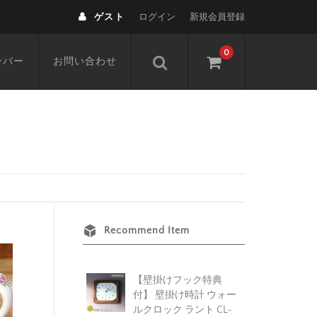
ゲスト
ログイン
新規会員登録
0
ンバー
お問い合わせ
Recommend Item
【壁掛けフック特典
付】 壁掛け時計 ウォー
ルクロック ラント CL-