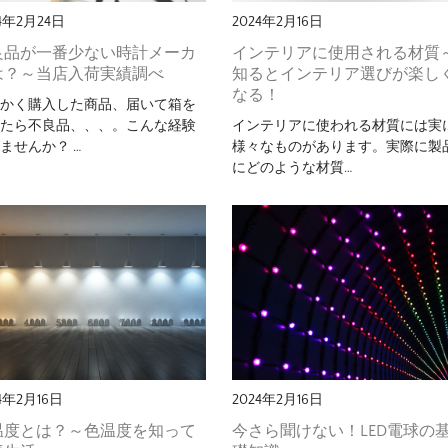
24年2月24日
2024年2月16日
良品が一番少ない時計メーカ
インテリアに使用される材質
は？～当店入荷実績調べ
知るとインテリア選びが楽し
なる！
っかく購入した商品、届いて箱を
けたら不良品、、、。こんな経験
インテリアに使われる材質には実
ませんか？ …
様々なものがあります。実際に製
にどのような材質…
4年2月16日
2024年2月16日
温度とは？～色温度を知って
今さら聞けない！LED電球の