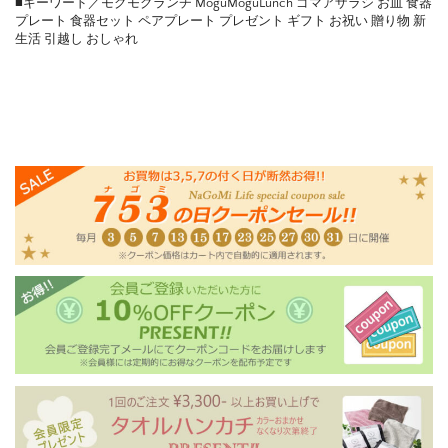
■キーワード／モグモグランチ MoguMoguLunch ゴマアザラシ お皿 食器
プレート 食器セット ペアプレート プレゼント ギフト お祝い 贈り物 新
生活 引越し おしゃれ