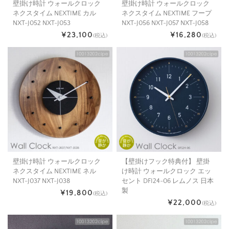
壁掛け時計 ウォールクロック
壁掛け時計 ウォールクロック
ネクスタイム NEXTIME カル
ネクスタイム NEXTIME フープ
NXT-J052 NXT-J053
NXT-J056 NXT-J057 NXT-J058
¥23,100
¥16,280
(税込)
(税込)
壁掛け時計 ウォールクロック
【壁掛けフック特典付】 壁掛
ネクスタイム NEXTIME ネル
け時計 ウォールクロック エッ
NXT-J037 NXT-J038
セント DFI24-06 レムノス 日本
製
¥19,800
(税込)
¥22,000
(税込)