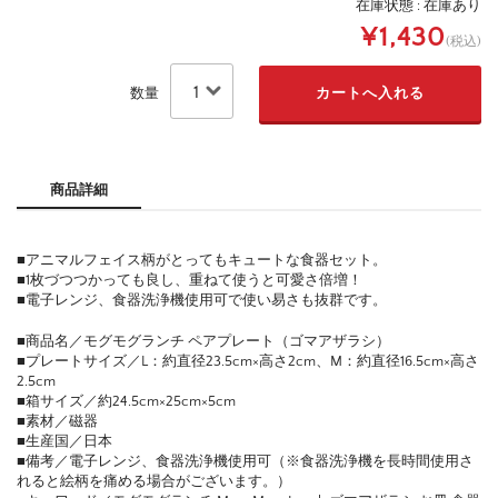
在庫状態 : 在庫あり
¥1,430
(税込)
数量
商品詳細
■アニマルフェイス柄がとってもキュートな食器セット。
■1枚づつつかっても良し、重ねて使うと可愛さ倍増！
■電子レンジ、食器洗浄機使用可で使い易さも抜群です。
■商品名／モグモグランチ ペアプレート（ゴマアザラシ）
■プレートサイズ／L：約直径23.5cm×高さ2cm、M：約直径16.5cm×高さ
2.5cm
■箱サイズ／約24.5cm×25cm×5cm
■素材／磁器
■生産国／日本
■備考／電子レンジ、食器洗浄機使用可（※食器洗浄機を長時間使用さ
れると絵柄を痛める場合がございます。）