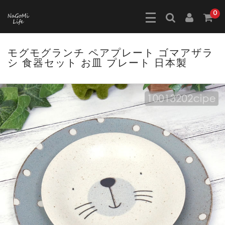
0
モグモグランチ ペアプレート ゴマアザラ
シ 食器セット お皿 プレート 日本製