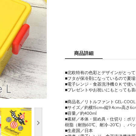
商品詳細
■北欧特有の色彩とデザインがとっ
■フタが保冷剤になっているので夏
■電子レンジ・食器洗浄機ＯＫで使い
■プレゼントやお祝いにもとっても喜
■商品名／リトルファント GEL-COOL 
■サイズ／約横15cm×縦9.4cm×高さ6c
■容量／約400ml
■素材／本体・留め具・仕切り：ポリプ
樹脂（耐熱60℃、耐冷-20℃）、パ
■生産国／日本