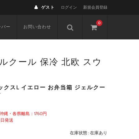
ゲスト
ログイン
新規会員登録
0
ンバー
お問い合わせ
ルクール 保冷 北欧 スウ
クスL イエロー お弁当箱 ジェルクー
ン
沖縄・各県離島：1760円
当日発送
在庫状態 : 在庫あり