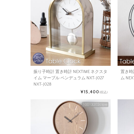
振り子時計 置き時計 NEXTIME ネクスタ
置き時
イム マーブル ペンデュラム NXT-J027
ム NEX
NXT-J028
¥15,400
(税込)