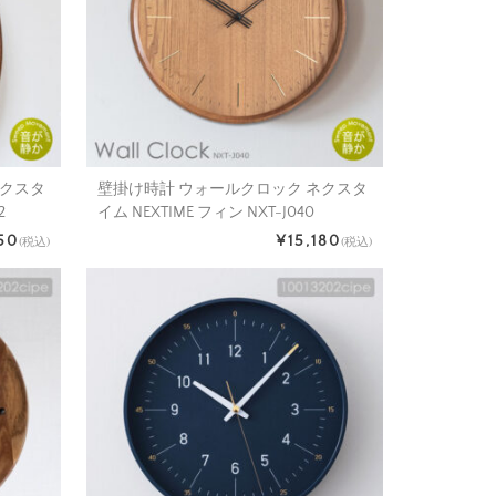
ネクスタ
壁掛け時計 ウォールクロック ネクスタ
2
イム NEXTIME フィン NXT-J040
50
¥15,180
(税込)
(税込)