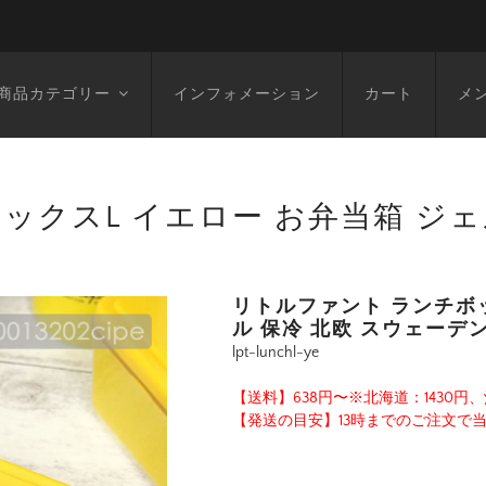
商品カテゴリー
インフォメーション
カート
メ
ックスL イエロー お弁当箱 ジェ
リトルファント ランチボッ
ル 保冷 北欧 スウェーデ
lpt-lunchl-ye
【送料】638円〜※北海道：1430円、
【発送の目安】13時までのご注文で