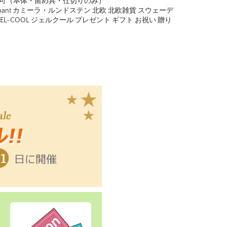
用可（本体・留め具・仕切りのみ）
phant カミーラ・ルンドステン 北欧 北欧雑貨 スウェーデ
EL-COOL ジェルクール プレゼント ギフト お祝い 贈り