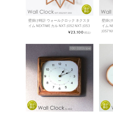
壁掛け時計 ウォールクロック ネクスタ
壁掛け
イム NEXTIME カル NXT-J052 NXT-J053
イム NE
J057 N
¥23,100
(税込)