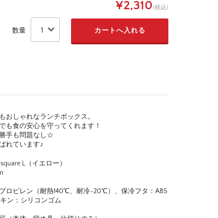
¥2,310
(税込)
数量
てもおしゃれなランチボックス。
場でも食の安心を守ってくれます！
勝手も問題なし☆
ばれています♪
square L（イエロー）
m
ロピレン（耐熱140℃、耐冷-20℃）、保冷フタ：ABS
ッキン：シリコンゴム