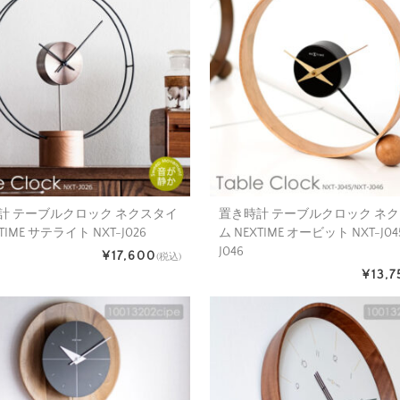
計 テーブルクロック ネクスタイ
置き時計 テーブルクロック ネ
TIME サテライト NXT-J026
ム NEXTIME オービット NXT-J045
J046
¥17,600
(税込)
¥13,