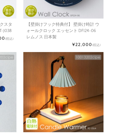
ネクスタ
【壁掛けフック特典付】 壁掛け時計 ウ
T-J038
ォールクロック エッセント DFI24-06
レムノス 日本製
00
(税込)
¥22,000
(税込)