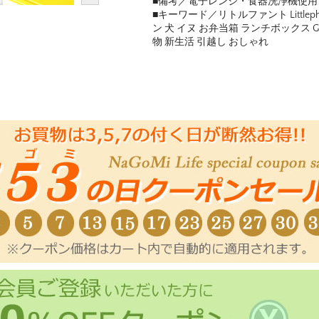
■備考／電子レンジ・食器洗浄機使
■キーワード／リトルファント Little
ン 犬 イヌ お弁当箱 ランチボックス G
物 新生活 引越し おしゃれ