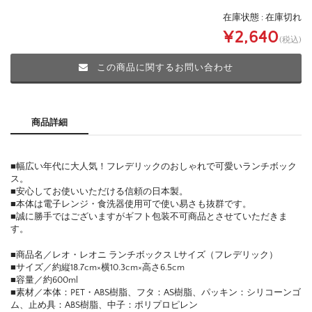
在庫状態 : 在庫切れ
¥2,640
(税込)
この商品に関するお問い合わせ
商品詳細
■幅広い年代に大人気！フレデリックのおしゃれで可愛いランチボック
ス。
■安心してお使いいただける信頼の日本製。
■本体は電子レンジ・食洗器使用可で使い易さも抜群です。
■誠に勝手ではございますがギフト包装不可商品とさせていただきま
す。
■商品名／レオ・レオニ ランチボックス Lサイズ（フレデリック）
■サイズ／約縦18.7cm×横10.3cm×高さ6.5cm
■容量／約600ml
■素材／本体：PET・ABS樹脂、フタ：AS樹脂、パッキン：シリコーンゴ
ム、止め具：ABS樹脂、中子：ポリプロピレン