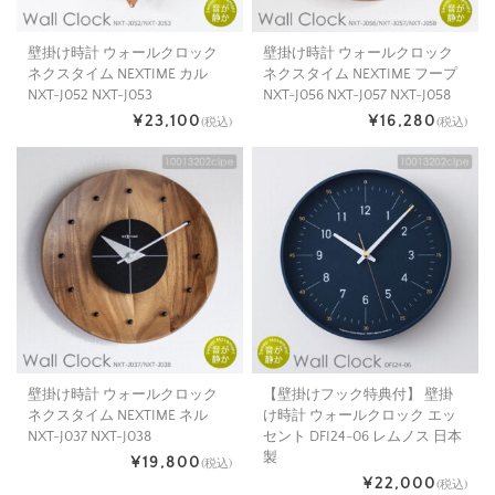
壁掛け時計 ウォールクロック
壁掛け時計 ウォールクロック
ネクスタイム NEXTIME カル
ネクスタイム NEXTIME フープ
NXT-J052 NXT-J053
NXT-J056 NXT-J057 NXT-J058
¥23,100
¥16,280
(税込)
(税込)
壁掛け時計 ウォールクロック
【壁掛けフック特典付】 壁掛
ネクスタイム NEXTIME ネル
け時計 ウォールクロック エッ
NXT-J037 NXT-J038
セント DFI24-06 レムノス 日本
製
¥19,800
(税込)
¥22,000
(税込)