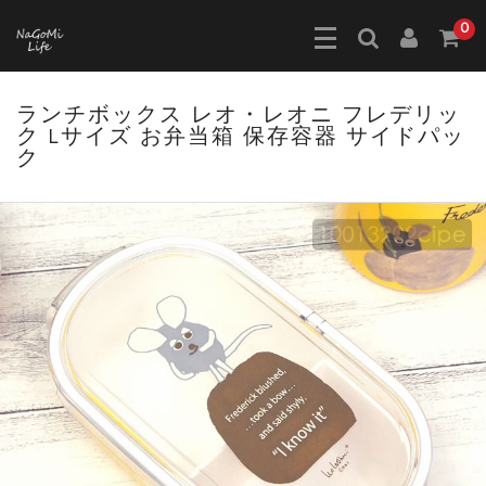
0
ランチボックス レオ・レオニ フレデリッ
ク Lサイズ お弁当箱 保存容器 サイドパッ
ク