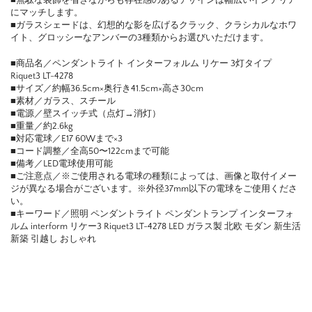
■無駄な装飾を省きながらも存在感のあるデザインは幅広いインテリア
にマッチします。
■ガラスシェードは、幻想的な影を広げるクラック、クラシカルなホワ
イト、グロッシーなアンバーの3種類からお選びいただけます。
■商品名／ペンダントライト インターフォルム リケー 3灯タイプ
Riquet3 LT-4278
■サイズ／約幅36.5cm×奥行き41.5cm×高さ30cm
■素材／ガラス、スチール
■電源／壁スイッチ式（点灯→消灯）
■重量／約2.6kg
■対応電球／E17 60Wまで×3
■コード調整／全高50〜122cmまで可能
■備考／LED電球使用可能
■ご注意点／※ご使用される電球の種類によっては、画像と取付イメー
ジが異なる場合がございます。※外径37mm以下の電球をご使用くださ
い。
■キーワード／照明 ペンダントライト ペンダントランプ インターフォ
ルム interform リケー3 Riquet3 LT-4278 LED ガラス製 北欧 モダン 新生活
新築 引越し おしゃれ