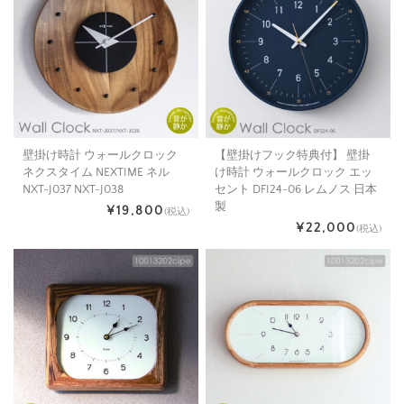
壁掛け時計 ウォールクロック
【壁掛けフック特典付】 壁掛
ネクスタイム NEXTIME ネル
け時計 ウォールクロック エッ
NXT-J037 NXT-J038
セント DFI24-06 レムノス 日本
製
¥19,800
(税込)
¥22,000
(税込)