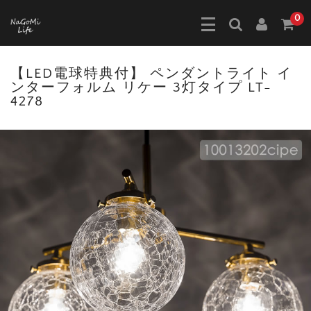
0
【LED電球特典付】 ペンダントライト イ
ンターフォルム リケー 3灯タイプ LT-
4278