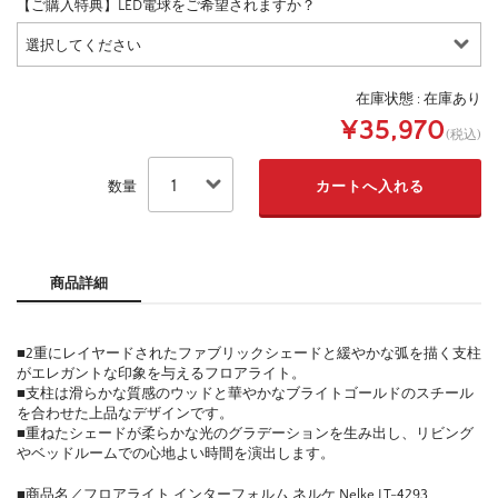
【ご購入特典】LED電球をご希望されますか？
在庫状態 : 在庫あり
¥35,970
(税込)
数量
商品詳細
■2重にレイヤードされたファブリックシェードと緩やかな弧を描く支柱
がエレガントな印象を与えるフロアライト。
■支柱は滑らかな質感のウッドと華やかなブライトゴールドのスチール
を合わせた上品なデザインです。
■重ねたシェードが柔らかな光のグラデーションを生み出し、リビング
やベッドルームでの心地よい時間を演出します。
■商品名／フロアライト インターフォルム ネルケ Nelke LT-4293