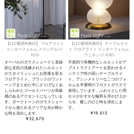
【LED電球特典付】 フロアライト
【LED電球特典付】 テーブルライ
インターフォルム メランデル LT-
ト フロアライト インターフォルム
4235
ウニネン LT-4383
オーバルのガラスシェードと直線
不規則で有機的なシルエットがア
的な支柱の洗練されたシルエット
ブストラクトアートを思わせるイ
がスタイリッシュにお部屋を彩る
ンテリア性の高いテーブルライ
フロアライト。ブラックのワント
ト。アシンメトリーな二つのフォ
ーンでまとめた中にさりげなくあ
ルムを半透明のフロストガラスで
しらわれたゴールドパーツが高級
表現しています。ふわりとした明
感のあるアクセントになっていま
かりがかすかな輪郭を浮かび上が
す。ダークトーンのガラスシェー
らせ、癒しのひと時を演出しま
ドから放たれるクリアな光が静か
す。
¥19,613
な時を演出します。
¥32,670