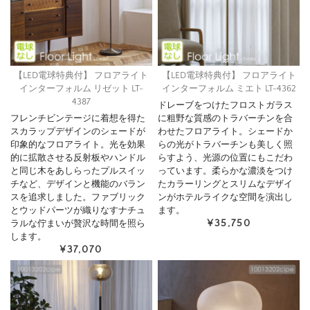
【LED電球特典付】 フロアライト
【LED電球特典付】 フロアライト
インターフォルム リゼット LT-
インターフォルム ミエト LT-4362
4387
ドレーブをつけたフロストガラス
フレンチビンテージに着想を得た
に粗野な質感のトラバーチンを合
スカラップデザインのシェードが
わせたフロアライト。シェードか
印象的なフロアライト。光を効果
らの光がトラバーチンも美しく照
的に拡散させる反射板やハンドル
らすよう、光源の位置にもこだわ
と同じ木をあしらったプルスイッ
っています。柔らかな濃淡をつけ
チなど、デザインと機能のバラン
たカラーリングとスリムなデザイ
スを追求しました。ファブリック
ンがホテルライクな空間を演出し
とウッドパーツが織りなすナチュ
ます。
¥35,750
ラルな佇まいが贅沢な時間を照ら
します。
¥37,070