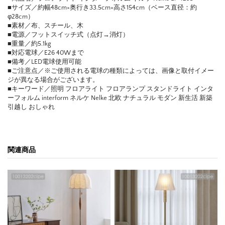
■サイズ／約幅48cm×奥行き33.5cm×高さ154cm（ベース直径：約
φ28cm）
■素材／布、スチール、木
■電源／フットスイッチ式（点灯→消灯）
■重量／約5.1kg
■対応電球／E26 40Wまで
■備考／LED電球使用可能
■ご注意点／※ご使用される電球の種類によっては、画像と取付イメー
ジが異なる場合がございます。
■キーワード／照明 フロアライト フロアランプ スタンドライト インタ
ーフォルム interform ネルケ Nelke 北欧 ナチュラル モダン 新生活 新築
引越し おしゃれ
関連商品