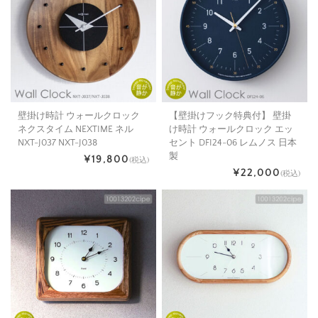
壁掛け時計 ウォールクロック
【壁掛けフック特典付】 壁掛
ネクスタイム NEXTIME ネル
け時計 ウォールクロック エッ
NXT-J037 NXT-J038
セント DFI24-06 レムノス 日本
製
¥19,800
(税込)
¥22,000
(税込)