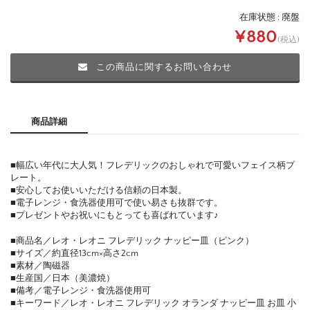
在庫状態 : 廃盤
¥880
(税込)
この商品に関するお問い合わせ
商品詳細
■幅広い年代に大人気！フレデリックのおしゃれで可愛いフェイス柄プ
レート。
■安心してお使いいただける信頼の日本製。
■電子レンジ・食洗器使用可で使い易さも抜群です。
■プレゼントやお祝いにもとっても喜ばれています♪
■商品名／レオ・レオニ フレデリック ナッピー皿（ピンク）
■サイズ／約直径13cm×高さ2cm
■素材／陶磁器
■生産国／日本（美濃焼）
■備考／電子レンジ・食洗器使用可
■キーワード／レオ・レオニ フレデリック オランダ ナッピー皿 お皿 小