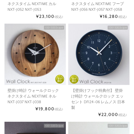
ネクスタイム NEXTIME カル
ネクスタイム NEXTIME フープ
NXT-J052 NXT-J053
NXT-J056 NXT-J057 NXT-J058
¥23,100
¥16,280
(税込)
(税込)
壁掛け時計 ウォールクロック
【壁掛けフック特典付】 壁掛
ネクスタイム NEXTIME ネル
け時計 ウォールクロック エッ
NXT-J037 NXT-J038
セント DFI24-06 レムノス 日本
製
¥19,800
(税込)
¥22,000
(税込)