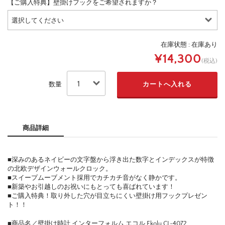
【ご購入特典】壁掛けフックをご希望されますか？
在庫状態 : 在庫あり
¥14,300
(税込)
数量
商品詳細
■深みのあるネイビーの文字盤から浮き出た数字とインデックスが特徴
の北欧デザインウォールクロック。
■スイープムーブメント採用でカチカチ音がなく静かです。
■新築やお引越しのお祝いにもとっても喜ばれています！
■ご購入特典！取り外した穴が目立ちにくい壁掛け用フックプレゼン
ト！！
■商品名／壁掛け時計 インターフォルム エコル Ekolu CL-4072