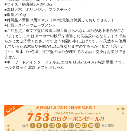
■サイズ／約直径30×奥行3cm
■素材／木、ポリレジン、プラスチック
■重量／1.0kg
■付属品／壁掛け用木ネジ（単3乾電池は付属しておりません。）
■仕様／スイープムーブメント
■ご注意点／※文字盤に製造工程上避けられない凹凸がある場合がござ
いますが、これはメーカーの検品を通過した良品扱いとなりますのであ
らかじめご了承くださいますようお願い申し上げます。※天然木を使用
しているため木目や色味が1点1点異なりますのであらかじめご了承くだ
さい。※木目や色味、文字盤の凹凸が理由での返品・交換はお受けでき
ません。
■キーワード／インターフォルム エコル Ekolu CL-4072 時計 壁掛け ウォ
ールクロック 北欧 ギフト おしゃれ