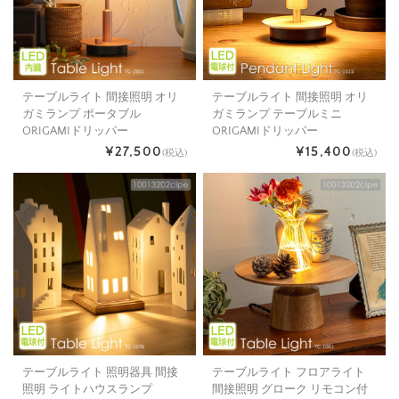
テーブルライト 間接照明 オリ
テーブルライト 間接照明 オリ
ガミランプ ポータブル
ガミランプ テーブルミニ
ORIGAMIドリッパー
ORIGAMIドリッパー
¥27,500
¥15,400
(税込)
(税込)
テーブルライト 照明器具 間接
テーブルライト フロアライト
照明 ライトハウスランプ
間接照明 グローク リモコン付