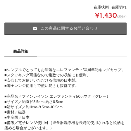
在庫状態 : 在庫切れ
¥1,430
(税込)
この商品に関するお問い合わせ
商品詳細
■シンプルでとってもお洒落なエレファンティ50周年記念マグカップ。
■スタッキング可能なので複数での収納にも便利。
■安心してお使いいただける信頼の日本製。
■電子レンジ使用可で使い易さも抜群です。
■商品名／フィンレイソン エレファンティ50thマグ（グレー）
■サイズ／約直径8.5cm×高さ8.5cm
■箱サイズ／約11cm×9.5cm×10.5cm
■素材／磁器
■生産国／日本
■備考／電子レンジ使用可（※食器洗浄機を長時間使用されると絵柄を
痛める場合がございます。）