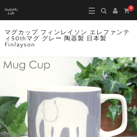
0
マグカップ フィンレイソン エレファンテ
ィ50thマグ グレー 陶器製 日本製
Finlayson