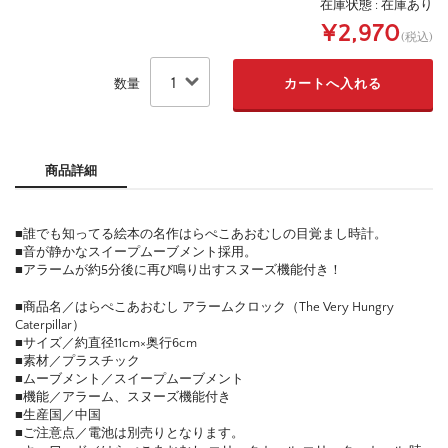
在庫状態 : 在庫あり
¥2,970
(税込)
数量
商品詳細
■誰でも知ってる絵本の名作はらぺこあおむしの目覚まし時計。
■音が静かなスイープムーブメント採用。
■アラームが約5分後に再び鳴り出すスヌーズ機能付き！
■商品名／はらぺこあおむし アラームクロック（The Very Hungry
Caterpillar）
■サイズ／約直径11cm×奥行6cm
■素材／プラスチック
■ムーブメント／スイープムーブメント
■機能／アラーム、スヌーズ機能付き
■生産国／中国
■ご注意点／電池は別売りとなります。