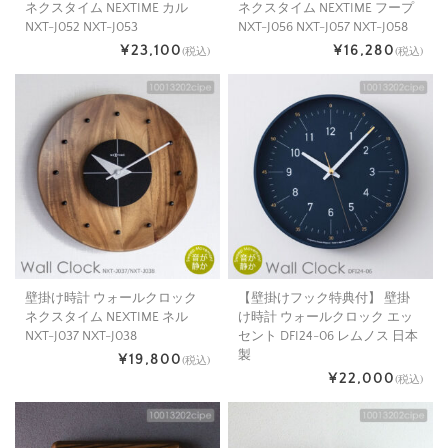
ネクスタイム NEXTIME カル
ネクスタイム NEXTIME フープ
NXT-J052 NXT-J053
NXT-J056 NXT-J057 NXT-J058
¥23,100
¥16,280
(税込)
(税込)
壁掛け時計 ウォールクロック
【壁掛けフック特典付】 壁掛
ネクスタイム NEXTIME ネル
け時計 ウォールクロック エッ
NXT-J037 NXT-J038
セント DFI24-06 レムノス 日本
製
¥19,800
(税込)
¥22,000
(税込)