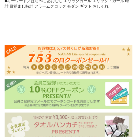
■キーワード／はらぺこあおむし エリックカール エリック・カール 時
計 目覚まし時計 アラームクロック モダン ギフト おしゃれ