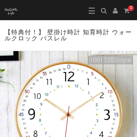
0
【特典付！】 壁掛け時計 知育時計 ウォー
ルクロック パスレル