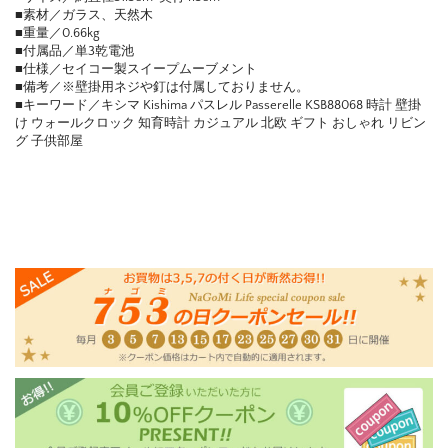
■素材／ガラス、天然木
■重量／0.66kg
■付属品／単3乾電池
■仕様／セイコー製スイープムーブメント
■備考／※壁掛用ネジや釘は付属しておりません。
■キーワード／キシマ Kishima パスレル Passerelle KSB88068 時計 壁掛
け ウォールクロック 知育時計 カジュアル 北欧 ギフト おしゃれ リビン
グ 子供部屋