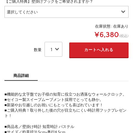
【ご購入特典】壁掛けフックをご希望されますか？
在庫状態 : 在庫あり
¥6,380
(税込)
数量
商品詳細
■機能的な文字盤でお子様の知育に役立つお洒落なウォールクロック。
■セイコー製スイープムーブメント採用でとっても静か。
■新築やお引越しのお祝いにもとっても喜ばれています！
■ご購入特典！取り外した後の穴が目立ちにくい時計用フックプレゼン
ト！
■商品名／壁掛け時計 知育時計 パステル
■サイズ／約直径31.5cm×奥行4.5cm