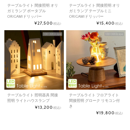
テーブルライト 間接照明 オリ
テーブルライト 間接照明 オリ
ガミランプ ポータブル
ガミランプ テーブルミニ
ORIGAMIドリッパー
ORIGAMIドリッパー
¥27,500
¥15,400
(税込)
(税込)
テーブルライト 照明器具 間接
テーブルライト フロアライト
照明 ライトハウスランプ
間接照明 グローク リモコン付
き
¥13,200
(税込)
¥19,800
(税込)