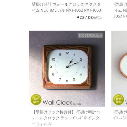
壁掛け時計 ウォールクロック ネクスタ
壁掛け
イム NEXTIME カル NXT-J052 NXT-J053
イム NE
J057 N
¥23,100
(税込)
【壁掛けフック特典付】 壁掛け時計 ウ
壁掛け
ォールクロック ラント CL-4512 インタ
CL-4
ーフォルム