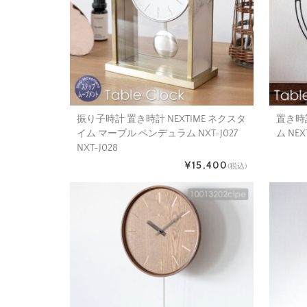
振り子時計 置き時計 NEXTIME ネクスタ
置き時
イム マーブル ペンデュラム NXT-J027
ム NEX
NXT-J028
¥15,400
(税込)