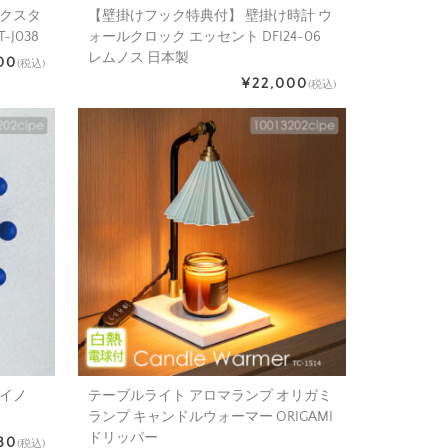
ネクスタ
【壁掛けフック特典付】 壁掛け時計 ウ
T-J038
ォールクロック エッセント DFI24-06
レムノス 日本製
00
(税込)
¥22,000
(税込)
アイノ
テーブルライト アロマランプ オリガミ
ランプ キャンドルウォーマー ORIGAMI
ドリッパー
80
(税込)