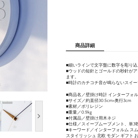
商品詳細
■細いラインで文字盤に数字を彫り
■ウッドの短針とゴールドの秒針が
ます。
■時計のカチコチ音が鳴らないスイ
■商品名／壁掛け時計 インターフォルム ス
■サイズ／約直径30.5cm×奥行3cm
■素材／ポリレジン
■重量／0.9kg
■付属品／壁掛け用木ネジ
■仕様／スイープムーブメント、単3乾
■キーワード／インターフォルム スムーク
スタイリッシュ 北欧 モダン ギフト 