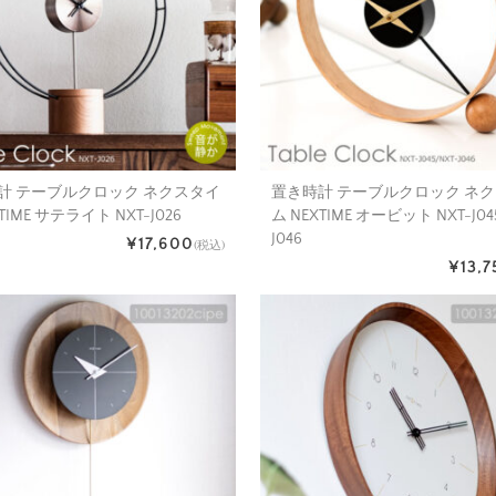
計 テーブルクロック ネクスタイ
置き時計 テーブルクロック ネ
TIME サテライト NXT-J026
ム NEXTIME オービット NXT-J045
J046
¥17,600
(税込)
¥13,