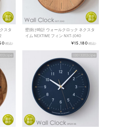
ネクスタ
壁掛け時計 ウォールクロック ネクスタ
2
イム NEXTIME フィン NXT-J040
50
¥15,180
(税込)
(税込)