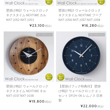
壁掛け時計 ウォールクロック
壁掛け時計 ウォールクロック
ネクスタイム NEXTIME カル
ネクスタイム NEXTIME フープ
NXT-J052 NXT-J053
NXT-J056 NXT-J057 NXT-J058
¥23,100
¥16,280
(税込)
(税込)
壁掛け時計 ウォールクロック
【壁掛けフック特典付】 壁掛
ネクスタイム NEXTIME ネル
け時計 ウォールクロック エッ
NXT-J037 NXT-J038
セント DFI24-06 レムノス 日本
製
¥19,800
(税込)
¥22,000
(税込)