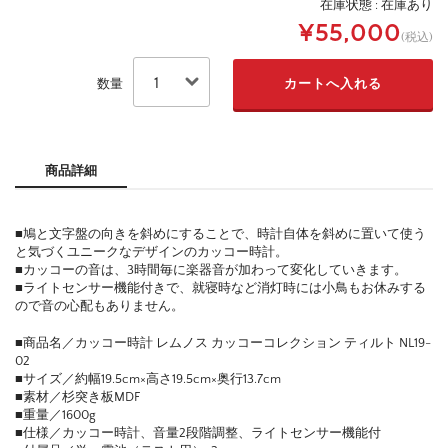
在庫状態 : 在庫あり
¥55,000
(税込)
数量
商品詳細
■鳩と文字盤の向きを斜めにすることで、時計自体を斜めに置いて使う
と気づくユニークなデザインのカッコー時計。
■カッコーの音は、3時間毎に楽器音が加わって変化していきます。
■ライトセンサー機能付きで、就寝時など消灯時には小鳥もお休みする
ので音の心配もありません。
■商品名／カッコー時計 レムノス カッコーコレクション ティルト NL19-
02
■サイズ／約幅19.5cm×高さ19.5cm×奥行13.7cm
■素材／杉突き板MDF
■重量／1600g
■仕様／カッコー時計、音量2段階調整、ライトセンサー機能付