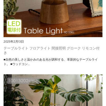
2025年2月13日
テーブルライト フロアライト 間接照明 グローク リモコン付
き
■自然の美しさと温かみのある光が調和する、革新的なテーブルライ
ト。 ■ウッドコン…